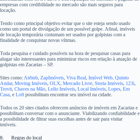
empresas com credibilidade no mercado são mais seguros para
locação.
Tendo como principal objetivo evitar que o site esteja sendo usado
como um portal de divulgação de um possível golpe. Afinal, imóveis
de locação temporária costumam ser usados por golpistas com a
finalidade de conquistar novas vítimas.
Toda pesquisa e cuidado possíveis na hora de pesquisar casas para
alugar são interessantes para minimizar riscos em relação à atuação de
golpistas em Zacarias – SP.
Sites como:
Airbnb
,
ZapImóveis
,
Viva Real
,
Imóvel Web,
Quinto
Andar
,
Moving Imóveis
,
OLX
,
Mercado Livre
,
Storia Imóveis
,
123i
,
Trovit
,
Chaves na Mão
,
Lello Imóveis
,
Local Imóveis
,
Lopes
,
Em
Casa
, e
Loft
possibilitam encontrar seu imóvel na cidade.
Todos os 20 sites citados oferecem anúncios de imóveis em Zacarias e
possibilitam conversar com o anunciante. Viabilizando confiabilidade e
a possibilidade de filtrar suas escolhas antes de sair para visitar
imóveis.
8. Regras do local