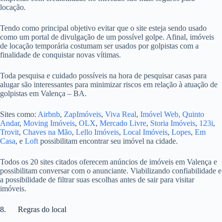
locação.
Tendo como principal objetivo evitar que o site esteja sendo usado
como um portal de divulgação de um possível golpe. Afinal, imóveis
de locação temporária costumam ser usados por golpistas com a
finalidade de conquistar novas vítimas.
Toda pesquisa e cuidado possíveis na hora de pesquisar casas para
alugar são interessantes para minimizar riscos em relação à atuação de
golpistas em Valença – BA.
Sites como:
Airbnb
,
ZapImóveis
,
Viva Real
,
Imóvel Web,
Quinto
Andar
,
Moving Imóveis
,
OLX
,
Mercado Livre
,
Storia Imóveis
,
123i
,
Trovit
,
Chaves na Mão
,
Lello Imóveis
,
Local Imóveis
,
Lopes
,
Em
Casa
, e
Loft
possibilitam encontrar seu imóvel na cidade.
Todos os 20 sites citados oferecem anúncios de imóveis em Valença e
possibilitam conversar com o anunciante. Viabilizando confiabilidade e
a possibilidade de filtrar suas escolhas antes de sair para visitar
imóveis.
8. Regras do local