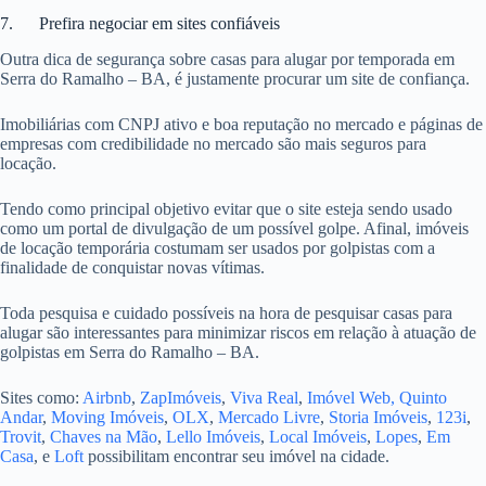
7. Prefira negociar em sites confiáveis
Outra dica de segurança sobre casas para alugar por temporada em
Serra do Ramalho – BA, é justamente procurar um site de confiança.
Imobiliárias com CNPJ ativo e boa reputação no mercado e páginas de
empresas com credibilidade no mercado são mais seguros para
locação.
Tendo como principal objetivo evitar que o site esteja sendo usado
como um portal de divulgação de um possível golpe. Afinal, imóveis
de locação temporária costumam ser usados por golpistas com a
finalidade de conquistar novas vítimas.
Toda pesquisa e cuidado possíveis na hora de pesquisar casas para
alugar são interessantes para minimizar riscos em relação à atuação de
golpistas em Serra do Ramalho – BA.
Sites como:
Airbnb
,
ZapImóveis
,
Viva Real
,
Imóvel Web,
Quinto
Andar
,
Moving Imóveis
,
OLX
,
Mercado Livre
,
Storia Imóveis
,
123i
,
Trovit
,
Chaves na Mão
,
Lello Imóveis
,
Local Imóveis
,
Lopes
,
Em
Casa
, e
Loft
possibilitam encontrar seu imóvel na cidade.