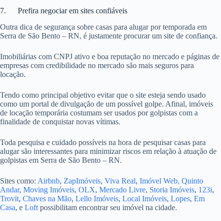
7. Prefira negociar em sites confiáveis
Outra dica de segurança sobre casas para alugar por temporada em
Serra de São Bento – RN, é justamente procurar um site de confiança.
Imobiliárias com CNPJ ativo e boa reputação no mercado e páginas de
empresas com credibilidade no mercado são mais seguros para
locação.
Tendo como principal objetivo evitar que o site esteja sendo usado
como um portal de divulgação de um possível golpe. Afinal, imóveis
de locação temporária costumam ser usados por golpistas com a
finalidade de conquistar novas vítimas.
Toda pesquisa e cuidado possíveis na hora de pesquisar casas para
alugar são interessantes para minimizar riscos em relação à atuação de
golpistas em Serra de São Bento – RN.
Sites como:
Airbnb
,
ZapImóveis
,
Viva Real
,
Imóvel Web,
Quinto
Andar
,
Moving Imóveis
,
OLX
,
Mercado Livre
,
Storia Imóveis
,
123i
,
Trovit
,
Chaves na Mão
,
Lello Imóveis
,
Local Imóveis
,
Lopes
,
Em
Casa
, e
Loft
possibilitam encontrar seu imóvel na cidade.