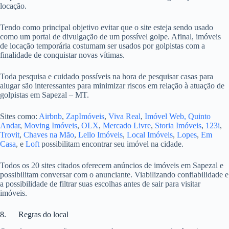
locação.
Tendo como principal objetivo evitar que o site esteja sendo usado
como um portal de divulgação de um possível golpe. Afinal, imóveis
de locação temporária costumam ser usados por golpistas com a
finalidade de conquistar novas vítimas.
Toda pesquisa e cuidado possíveis na hora de pesquisar casas para
alugar são interessantes para minimizar riscos em relação à atuação de
golpistas em Sapezal – MT.
Sites como:
Airbnb
,
ZapImóveis
,
Viva Real
,
Imóvel Web,
Quinto
Andar
,
Moving Imóveis
,
OLX
,
Mercado Livre
,
Storia Imóveis
,
123i
,
Trovit
,
Chaves na Mão
,
Lello Imóveis
,
Local Imóveis
,
Lopes
,
Em
Casa
, e
Loft
possibilitam encontrar seu imóvel na cidade.
Todos os 20 sites citados oferecem anúncios de imóveis em Sapezal e
possibilitam conversar com o anunciante. Viabilizando confiabilidade e
a possibilidade de filtrar suas escolhas antes de sair para visitar
imóveis.
8. Regras do local