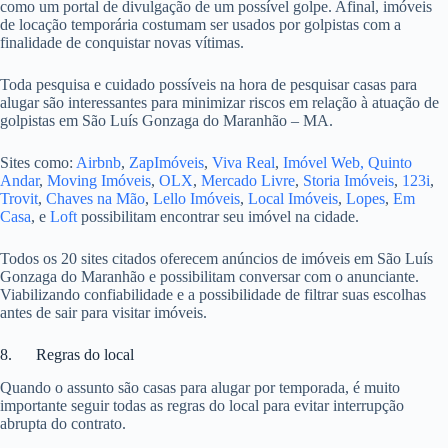
como um portal de divulgação de um possível golpe. Afinal, imóveis
de locação temporária costumam ser usados por golpistas com a
finalidade de conquistar novas vítimas.
Toda pesquisa e cuidado possíveis na hora de pesquisar casas para
alugar são interessantes para minimizar riscos em relação à atuação de
golpistas em São Luís Gonzaga do Maranhão – MA.
Sites como:
Airbnb
,
ZapImóveis
,
Viva Real
,
Imóvel Web,
Quinto
Andar
,
Moving Imóveis
,
OLX
,
Mercado Livre
,
Storia Imóveis
,
123i
,
Trovit
,
Chaves na Mão
,
Lello Imóveis
,
Local Imóveis
,
Lopes
,
Em
Casa
, e
Loft
possibilitam encontrar seu imóvel na cidade.
Todos os 20 sites citados oferecem anúncios de imóveis em São Luís
Gonzaga do Maranhão e possibilitam conversar com o anunciante.
Viabilizando confiabilidade e a possibilidade de filtrar suas escolhas
antes de sair para visitar imóveis.
8. Regras do local
Quando o assunto são casas para alugar por temporada, é muito
importante seguir todas as regras do local para evitar interrupção
abrupta do contrato.