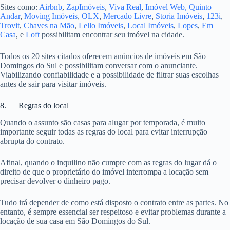
Sites como:
Airbnb
,
ZapImóveis
,
Viva Real
,
Imóvel Web,
Quinto
Andar
,
Moving Imóveis
,
OLX
,
Mercado Livre
,
Storia Imóveis
,
123i
,
Trovit
,
Chaves na Mão
,
Lello Imóveis
,
Local Imóveis
,
Lopes
,
Em
Casa
, e
Loft
possibilitam encontrar seu imóvel na cidade.
Todos os 20 sites citados oferecem anúncios de imóveis em São
Domingos do Sul e possibilitam conversar com o anunciante.
Viabilizando confiabilidade e a possibilidade de filtrar suas escolhas
antes de sair para visitar imóveis.
8. Regras do local
Quando o assunto são casas para alugar por temporada, é muito
importante seguir todas as regras do local para evitar interrupção
abrupta do contrato.
Afinal, quando o inquilino não cumpre com as regras do lugar dá o
direito de que o proprietário do imóvel interrompa a locação sem
precisar devolver o dinheiro pago.
Tudo irá depender de como está disposto o contrato entre as partes. No
entanto, é sempre essencial ser respeitoso e evitar problemas durante a
locação de sua casa em São Domingos do Sul.