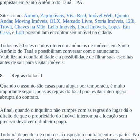
golpistas em Santo Antônio do Tauá – PA.
Sites como:
Airbnb
,
ZapImóveis
,
Viva Real
,
Imóvel Web,
Quinto
Andar
,
Moving Imóveis
,
OLX
,
Mercado Livre
,
Storia Imóveis
,
123i
,
Trovit
,
Chaves na Mão
,
Lello Imóveis
,
Local Imóveis
,
Lopes
,
Em
Casa
, e
Loft
possibilitam encontrar seu imóvel na cidade.
Todos os 20 sites citados oferecem anúncios de imóveis em Santo
Antônio do Tauá e possibilitam conversar com o anunciante.
Viabilizando confiabilidade e a possibilidade de filtrar suas escolhas
antes de sair para visitar imóveis.
8. Regras do local
Quando o assunto são casas para alugar por temporada, é muito
importante seguir todas as regras do local para evitar interrupção
abrupta do contrato.
Afinal, quando o inquilino não cumpre com as regras do lugar dá o
direito de que o proprietário do imóvel interrompa a locação sem
precisar devolver o dinheiro pago.
Tudo irá depender de como está disposto o contrato entre as partes. No