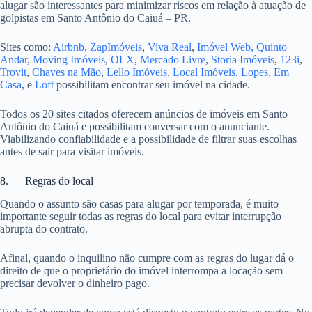
alugar são interessantes para minimizar riscos em relação à atuação de
golpistas em Santo Antônio do Caiuá – PR.
Sites como:
Airbnb
,
ZapImóveis
,
Viva Real
,
Imóvel Web,
Quinto
Andar
,
Moving Imóveis
,
OLX
,
Mercado Livre
,
Storia Imóveis
,
123i
,
Trovit
,
Chaves na Mão
,
Lello Imóveis
,
Local Imóveis
,
Lopes
,
Em
Casa
, e
Loft
possibilitam encontrar seu imóvel na cidade.
Todos os 20 sites citados oferecem anúncios de imóveis em Santo
Antônio do Caiuá e possibilitam conversar com o anunciante.
Viabilizando confiabilidade e a possibilidade de filtrar suas escolhas
antes de sair para visitar imóveis.
8. Regras do local
Quando o assunto são casas para alugar por temporada, é muito
importante seguir todas as regras do local para evitar interrupção
abrupta do contrato.
Afinal, quando o inquilino não cumpre com as regras do lugar dá o
direito de que o proprietário do imóvel interrompa a locação sem
precisar devolver o dinheiro pago.