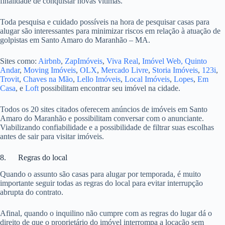
finalidade de conquistar novas vítimas.
Toda pesquisa e cuidado possíveis na hora de pesquisar casas para
alugar são interessantes para minimizar riscos em relação à atuação de
golpistas em Santo Amaro do Maranhão – MA.
Sites como:
Airbnb
,
ZapImóveis
,
Viva Real
,
Imóvel Web,
Quinto
Andar
,
Moving Imóveis
,
OLX
,
Mercado Livre
,
Storia Imóveis
,
123i
,
Trovit
,
Chaves na Mão
,
Lello Imóveis
,
Local Imóveis
,
Lopes
,
Em
Casa
, e
Loft
possibilitam encontrar seu imóvel na cidade.
Todos os 20 sites citados oferecem anúncios de imóveis em Santo
Amaro do Maranhão e possibilitam conversar com o anunciante.
Viabilizando confiabilidade e a possibilidade de filtrar suas escolhas
antes de sair para visitar imóveis.
8. Regras do local
Quando o assunto são casas para alugar por temporada, é muito
importante seguir todas as regras do local para evitar interrupção
abrupta do contrato.
Afinal, quando o inquilino não cumpre com as regras do lugar dá o
direito de que o proprietário do imóvel interrompa a locação sem