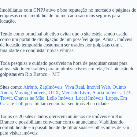
Imobiliárias com CNPJ ativo e boa reputação no mercado e páginas de
empresas com credibilidade no mercado são mais seguros para
locação.
Tendo como principal objetivo evitar que o site esteja sendo usado
como um portal de divulgação de um possível golpe. Afinal, imóveis
de locação temporária costumam ser usados por golpistas com a
finalidade de conquistar novas vítimas.
Toda pesquisa e cuidado possíveis na hora de pesquisar casas para
alugar são interessantes para minimizar riscos em relação à atuação de
golpistas em Rio Branco – MT.
Sites como:
Airbnb
,
ZapImóveis
,
Viva Real
,
Imóvel Web,
Quinto
Andar
,
Moving Imóveis
,
OLX
,
Mercado Livre
,
Storia Imóveis
,
123i
,
Trovit
,
Chaves na Mão
,
Lello Imóveis
,
Local Imóveis
,
Lopes
,
Em
Casa
, e
Loft
possibilitam encontrar seu imóvel na cidade.
Todos os 20 sites citados oferecem anúncios de imóveis em Rio
Branco e possibilitam conversar com o anunciante. Viabilizando
confiabilidade e a possibilidade de filtrar suas escolhas antes de sair
para visitar imóveis.