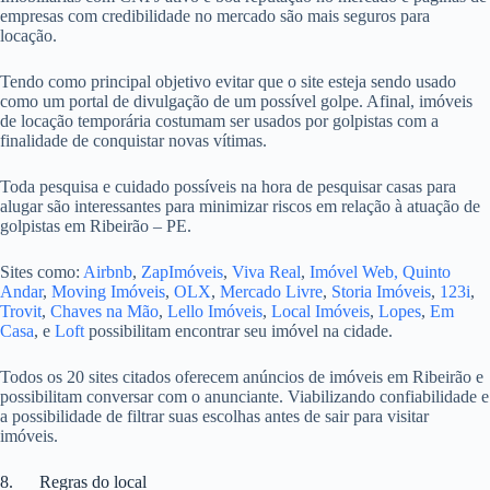
empresas com credibilidade no mercado são mais seguros para
locação.
Tendo como principal objetivo evitar que o site esteja sendo usado
como um portal de divulgação de um possível golpe. Afinal, imóveis
de locação temporária costumam ser usados por golpistas com a
finalidade de conquistar novas vítimas.
Toda pesquisa e cuidado possíveis na hora de pesquisar casas para
alugar são interessantes para minimizar riscos em relação à atuação de
golpistas em Ribeirão – PE.
Sites como:
Airbnb
,
ZapImóveis
,
Viva Real
,
Imóvel Web,
Quinto
Andar
,
Moving Imóveis
,
OLX
,
Mercado Livre
,
Storia Imóveis
,
123i
,
Trovit
,
Chaves na Mão
,
Lello Imóveis
,
Local Imóveis
,
Lopes
,
Em
Casa
, e
Loft
possibilitam encontrar seu imóvel na cidade.
Todos os 20 sites citados oferecem anúncios de imóveis em Ribeirão e
possibilitam conversar com o anunciante. Viabilizando confiabilidade e
a possibilidade de filtrar suas escolhas antes de sair para visitar
imóveis.
8. Regras do local