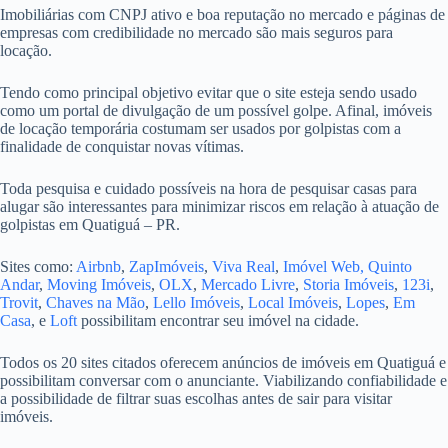
Imobiliárias com CNPJ ativo e boa reputação no mercado e páginas de
empresas com credibilidade no mercado são mais seguros para
locação.
Tendo como principal objetivo evitar que o site esteja sendo usado
como um portal de divulgação de um possível golpe. Afinal, imóveis
de locação temporária costumam ser usados por golpistas com a
finalidade de conquistar novas vítimas.
Toda pesquisa e cuidado possíveis na hora de pesquisar casas para
alugar são interessantes para minimizar riscos em relação à atuação de
golpistas em Quatiguá – PR.
Sites como:
Airbnb
,
ZapImóveis
,
Viva Real
,
Imóvel Web,
Quinto
Andar
,
Moving Imóveis
,
OLX
,
Mercado Livre
,
Storia Imóveis
,
123i
,
Trovit
,
Chaves na Mão
,
Lello Imóveis
,
Local Imóveis
,
Lopes
,
Em
Casa
, e
Loft
possibilitam encontrar seu imóvel na cidade.
Todos os 20 sites citados oferecem anúncios de imóveis em Quatiguá e
possibilitam conversar com o anunciante. Viabilizando confiabilidade e
a possibilidade de filtrar suas escolhas antes de sair para visitar
imóveis.