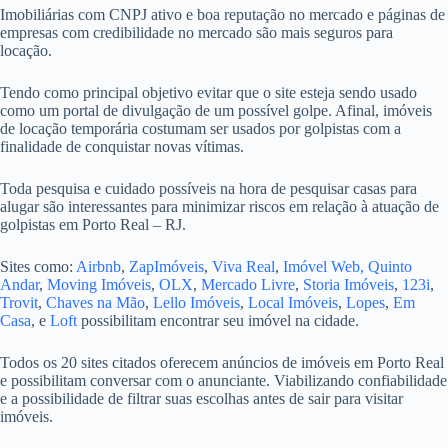
Imobiliárias com CNPJ ativo e boa reputação no mercado e páginas de
empresas com credibilidade no mercado são mais seguros para
locação.
Tendo como principal objetivo evitar que o site esteja sendo usado
como um portal de divulgação de um possível golpe. Afinal, imóveis
de locação temporária costumam ser usados por golpistas com a
finalidade de conquistar novas vítimas.
Toda pesquisa e cuidado possíveis na hora de pesquisar casas para
alugar são interessantes para minimizar riscos em relação à atuação de
golpistas em Porto Real – RJ.
Sites como:
Airbnb
,
ZapImóveis
,
Viva Real
,
Imóvel Web,
Quinto
Andar
,
Moving Imóveis
,
OLX
,
Mercado Livre
,
Storia Imóveis
,
123i
,
Trovit
,
Chaves na Mão
,
Lello Imóveis
,
Local Imóveis
,
Lopes
,
Em
Casa
, e
Loft
possibilitam encontrar seu imóvel na cidade.
Todos os 20 sites citados oferecem anúncios de imóveis em Porto Real
e possibilitam conversar com o anunciante. Viabilizando confiabilidade
e a possibilidade de filtrar suas escolhas antes de sair para visitar
imóveis.