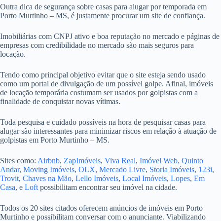
Outra dica de segurança sobre casas para alugar por temporada em
Porto Murtinho – MS, é justamente procurar um site de confiança.
Imobiliárias com CNPJ ativo e boa reputação no mercado e páginas de
empresas com credibilidade no mercado são mais seguros para
locação.
Tendo como principal objetivo evitar que o site esteja sendo usado
como um portal de divulgação de um possível golpe. Afinal, imóveis
de locação temporária costumam ser usados por golpistas com a
finalidade de conquistar novas vítimas.
Toda pesquisa e cuidado possíveis na hora de pesquisar casas para
alugar são interessantes para minimizar riscos em relação à atuação de
golpistas em Porto Murtinho – MS.
Sites como:
Airbnb
,
ZapImóveis
,
Viva Real
,
Imóvel Web,
Quinto
Andar
,
Moving Imóveis
,
OLX
,
Mercado Livre
,
Storia Imóveis
,
123i
,
Trovit
,
Chaves na Mão
,
Lello Imóveis
,
Local Imóveis
,
Lopes
,
Em
Casa
, e
Loft
possibilitam encontrar seu imóvel na cidade.
Todos os 20 sites citados oferecem anúncios de imóveis em Porto
Murtinho e possibilitam conversar com o anunciante. Viabilizando