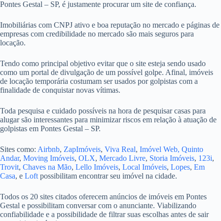
Pontes Gestal – SP, é justamente procurar um site de confiança.
Imobiliárias com CNPJ ativo e boa reputação no mercado e páginas de
empresas com credibilidade no mercado são mais seguros para
locação.
Tendo como principal objetivo evitar que o site esteja sendo usado
como um portal de divulgação de um possível golpe. Afinal, imóveis
de locação temporária costumam ser usados por golpistas com a
finalidade de conquistar novas vítimas.
Toda pesquisa e cuidado possíveis na hora de pesquisar casas para
alugar são interessantes para minimizar riscos em relação à atuação de
golpistas em Pontes Gestal – SP.
Sites como:
Airbnb
,
ZapImóveis
,
Viva Real
,
Imóvel Web,
Quinto
Andar
,
Moving Imóveis
,
OLX
,
Mercado Livre
,
Storia Imóveis
,
123i
,
Trovit
,
Chaves na Mão
,
Lello Imóveis
,
Local Imóveis
,
Lopes
,
Em
Casa
, e
Loft
possibilitam encontrar seu imóvel na cidade.
Todos os 20 sites citados oferecem anúncios de imóveis em Pontes
Gestal e possibilitam conversar com o anunciante. Viabilizando
confiabilidade e a possibilidade de filtrar suas escolhas antes de sair