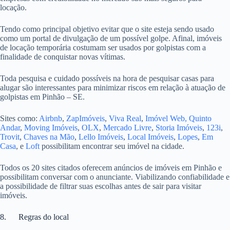
locação.
Tendo como principal objetivo evitar que o site esteja sendo usado
como um portal de divulgação de um possível golpe. Afinal, imóveis
de locação temporária costumam ser usados por golpistas com a
finalidade de conquistar novas vítimas.
Toda pesquisa e cuidado possíveis na hora de pesquisar casas para
alugar são interessantes para minimizar riscos em relação à atuação de
golpistas em Pinhão – SE.
Sites como:
Airbnb
,
ZapImóveis
,
Viva Real
,
Imóvel Web,
Quinto
Andar
,
Moving Imóveis
,
OLX
,
Mercado Livre
,
Storia Imóveis
,
123i
,
Trovit
,
Chaves na Mão
,
Lello Imóveis
,
Local Imóveis
,
Lopes
,
Em
Casa
, e
Loft
possibilitam encontrar seu imóvel na cidade.
Todos os 20 sites citados oferecem anúncios de imóveis em Pinhão e
possibilitam conversar com o anunciante. Viabilizando confiabilidade e
a possibilidade de filtrar suas escolhas antes de sair para visitar
imóveis.
8. Regras do local