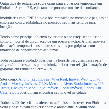
Outra dica de segurança sobre casas para alugar por temporada em
Pinhal da Serra – RS, é justamente procurar um site de confiança.
Imobiliárias com CNPJ ativo e boa reputação no mercado e páginas de
empresas com credibilidade no mercado são mais seguros para
locação.
Tendo como principal objetivo evitar que o site esteja sendo usado
como um portal de divulgação de um possível golpe. Afinal, imóveis
de locação temporária costumam ser usados por golpistas com a
finalidade de conquistar novas vítimas.
Toda pesquisa e cuidado possíveis na hora de pesquisar casas para
alugar são interessantes para minimizar riscos em relação à atuação de
golpistas em Pinhal da Serra – RS.
Sites como:
Airbnb
,
ZapImóveis
,
Viva Real
,
Imóvel Web,
Quinto
Andar
,
Moving Imóveis
,
OLX
,
Mercado Livre
,
Storia Imóveis
,
123i
,
Trovit
,
Chaves na Mão
,
Lello Imóveis
,
Local Imóveis
,
Lopes
,
Em
Casa
, e
Loft
possibilitam encontrar seu imóvel na cidade.
Todos os 20 sites citados oferecem anúncios de imóveis em Pinhal da
Serra e possibilitam conversar com o anunciante. Viabilizando