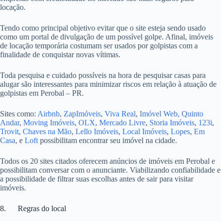
locação.
Tendo como principal objetivo evitar que o site esteja sendo usado
como um portal de divulgação de um possível golpe. Afinal, imóveis
de locação temporária costumam ser usados por golpistas com a
finalidade de conquistar novas vítimas.
Toda pesquisa e cuidado possíveis na hora de pesquisar casas para
alugar são interessantes para minimizar riscos em relação à atuação de
golpistas em Perobal – PR.
Sites como:
Airbnb
,
ZapImóveis
,
Viva Real
,
Imóvel Web,
Quinto
Andar
,
Moving Imóveis
,
OLX
,
Mercado Livre
,
Storia Imóveis
,
123i
,
Trovit
,
Chaves na Mão
,
Lello Imóveis
,
Local Imóveis
,
Lopes
,
Em
Casa
, e
Loft
possibilitam encontrar seu imóvel na cidade.
Todos os 20 sites citados oferecem anúncios de imóveis em Perobal e
possibilitam conversar com o anunciante. Viabilizando confiabilidade e
a possibilidade de filtrar suas escolhas antes de sair para visitar
imóveis.
8. Regras do local