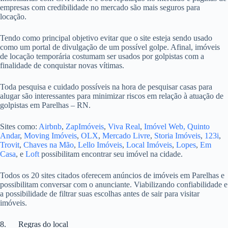
empresas com credibilidade no mercado são mais seguros para
locação.
Tendo como principal objetivo evitar que o site esteja sendo usado
como um portal de divulgação de um possível golpe. Afinal, imóveis
de locação temporária costumam ser usados por golpistas com a
finalidade de conquistar novas vítimas.
Toda pesquisa e cuidado possíveis na hora de pesquisar casas para
alugar são interessantes para minimizar riscos em relação à atuação de
golpistas em Parelhas – RN.
Sites como:
Airbnb
,
ZapImóveis
,
Viva Real
,
Imóvel Web,
Quinto
Andar
,
Moving Imóveis
,
OLX
,
Mercado Livre
,
Storia Imóveis
,
123i
,
Trovit
,
Chaves na Mão
,
Lello Imóveis
,
Local Imóveis
,
Lopes
,
Em
Casa
, e
Loft
possibilitam encontrar seu imóvel na cidade.
Todos os 20 sites citados oferecem anúncios de imóveis em Parelhas e
possibilitam conversar com o anunciante. Viabilizando confiabilidade e
a possibilidade de filtrar suas escolhas antes de sair para visitar
imóveis.
8. Regras do local