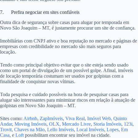
7. Prefira negociar em sites confiáveis
Outra dica de segurança sobre casas para alugar por temporada em
Novo São Joaquim – MT, é justamente procurar um site de confiança.
Imobiliárias com CNPJ ativo e boa reputação no mercado e páginas de
empresas com credibilidade no mercado são mais seguros para
locação.
Tendo como principal objetivo evitar que o site esteja sendo usado
como um portal de divulgação de um possível golpe. Afinal, imóveis
de locação temporária costumam ser usados por golpistas com a
finalidade de conquistar novas vítimas.
Toda pesquisa e cuidado possíveis na hora de pesquisar casas para
alugar são interessantes para minimizar riscos em relação à atuação de
golpistas em Novo São Joaquim – MT.
Sites como:
Airbnb
,
ZapImóveis
,
Viva Real
,
Imóvel Web,
Quinto
Andar
,
Moving Imóveis
,
OLX
,
Mercado Livre
,
Storia Imóveis
,
123i
,
Trovit
,
Chaves na Mão
,
Lello Imóveis
,
Local Imóveis
,
Lopes
,
Em
Casa
, e
Loft
possibilitam encontrar seu imóvel na cidade.