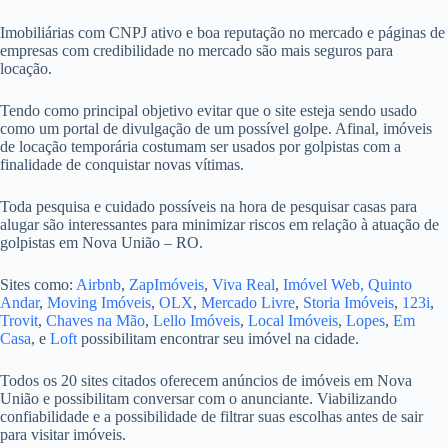
Imobiliárias com CNPJ ativo e boa reputação no mercado e páginas de
empresas com credibilidade no mercado são mais seguros para
locação.
Tendo como principal objetivo evitar que o site esteja sendo usado
como um portal de divulgação de um possível golpe. Afinal, imóveis
de locação temporária costumam ser usados por golpistas com a
finalidade de conquistar novas vítimas.
Toda pesquisa e cuidado possíveis na hora de pesquisar casas para
alugar são interessantes para minimizar riscos em relação à atuação de
golpistas em Nova União – RO.
Sites como:
Airbnb
,
ZapImóveis
,
Viva Real
,
Imóvel Web,
Quinto
Andar
,
Moving Imóveis
,
OLX
,
Mercado Livre
,
Storia Imóveis
,
123i
,
Trovit
,
Chaves na Mão
,
Lello Imóveis
,
Local Imóveis
,
Lopes
,
Em
Casa
, e
Loft
possibilitam encontrar seu imóvel na cidade.
Todos os 20 sites citados oferecem anúncios de imóveis em Nova
União e possibilitam conversar com o anunciante. Viabilizando
confiabilidade e a possibilidade de filtrar suas escolhas antes de sair
para visitar imóveis.