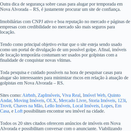
Outra dica de segurança sobre casas para alugar por temporada em
Nova Alvorada – RS, é justamente procurar um site de confiança.
Imobiliárias com CNPJ ativo e boa reputação no mercado e páginas de
empresas com credibilidade no mercado são mais seguros para
locação.
Tendo como principal objetivo evitar que o site esteja sendo usado
como um portal de divulgação de um possível golpe. Afinal, imóveis
de locação temporária costumam ser usados por golpistas com a
finalidade de conquistar novas vítimas.
Toda pesquisa e cuidado possíveis na hora de pesquisar casas para
alugar são interessantes para minimizar riscos em relação à atuação de
golpistas em Nova Alvorada – RS.
Sites como:
Airbnb
,
ZapImóveis
,
Viva Real
,
Imóvel Web,
Quinto
Andar
,
Moving Imóveis
,
OLX
,
Mercado Livre
,
Storia Imóveis
,
123i
,
Trovit
,
Chaves na Mão
,
Lello Imóveis
,
Local Imóveis
,
Lopes
,
Em
Casa
, e
Loft
possibilitam encontrar seu imóvel na cidade.
Todos os 20 sites citados oferecem anúncios de imóveis em Nova
Alvorada e possibilitam conversar com o anunciante. Viabilizando