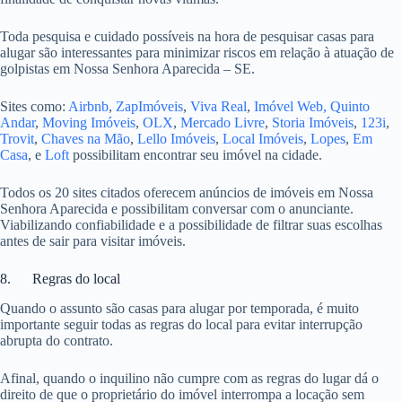
Toda pesquisa e cuidado possíveis na hora de pesquisar casas para
alugar são interessantes para minimizar riscos em relação à atuação de
golpistas em Nossa Senhora Aparecida – SE.
Sites como:
Airbnb
,
ZapImóveis
,
Viva Real
,
Imóvel Web,
Quinto
Andar
,
Moving Imóveis
,
OLX
,
Mercado Livre
,
Storia Imóveis
,
123i
,
Trovit
,
Chaves na Mão
,
Lello Imóveis
,
Local Imóveis
,
Lopes
,
Em
Casa
, e
Loft
possibilitam encontrar seu imóvel na cidade.
Todos os 20 sites citados oferecem anúncios de imóveis em Nossa
Senhora Aparecida e possibilitam conversar com o anunciante.
Viabilizando confiabilidade e a possibilidade de filtrar suas escolhas
antes de sair para visitar imóveis.
8. Regras do local
Quando o assunto são casas para alugar por temporada, é muito
importante seguir todas as regras do local para evitar interrupção
abrupta do contrato.
Afinal, quando o inquilino não cumpre com as regras do lugar dá o
direito de que o proprietário do imóvel interrompa a locação sem