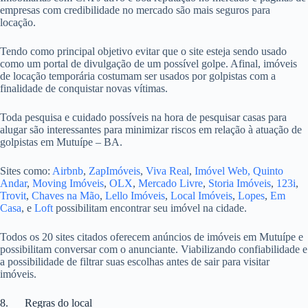
empresas com credibilidade no mercado são mais seguros para
locação.
Tendo como principal objetivo evitar que o site esteja sendo usado
como um portal de divulgação de um possível golpe. Afinal, imóveis
de locação temporária costumam ser usados por golpistas com a
finalidade de conquistar novas vítimas.
Toda pesquisa e cuidado possíveis na hora de pesquisar casas para
alugar são interessantes para minimizar riscos em relação à atuação de
golpistas em Mutuípe – BA.
Sites como:
Airbnb
,
ZapImóveis
,
Viva Real
,
Imóvel Web,
Quinto
Andar
,
Moving Imóveis
,
OLX
,
Mercado Livre
,
Storia Imóveis
,
123i
,
Trovit
,
Chaves na Mão
,
Lello Imóveis
,
Local Imóveis
,
Lopes
,
Em
Casa
, e
Loft
possibilitam encontrar seu imóvel na cidade.
Todos os 20 sites citados oferecem anúncios de imóveis em Mutuípe e
possibilitam conversar com o anunciante. Viabilizando confiabilidade e
a possibilidade de filtrar suas escolhas antes de sair para visitar
imóveis.
8. Regras do local