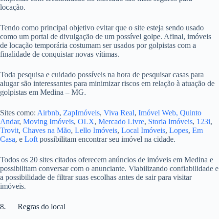
locação.
Tendo como principal objetivo evitar que o site esteja sendo usado
como um portal de divulgação de um possível golpe. Afinal, imóveis
de locação temporária costumam ser usados por golpistas com a
finalidade de conquistar novas vítimas.
Toda pesquisa e cuidado possíveis na hora de pesquisar casas para
alugar são interessantes para minimizar riscos em relação à atuação de
golpistas em Medina – MG.
Sites como:
Airbnb
,
ZapImóveis
,
Viva Real
,
Imóvel Web,
Quinto
Andar
,
Moving Imóveis
,
OLX
,
Mercado Livre
,
Storia Imóveis
,
123i
,
Trovit
,
Chaves na Mão
,
Lello Imóveis
,
Local Imóveis
,
Lopes
,
Em
Casa
, e
Loft
possibilitam encontrar seu imóvel na cidade.
Todos os 20 sites citados oferecem anúncios de imóveis em Medina e
possibilitam conversar com o anunciante. Viabilizando confiabilidade e
a possibilidade de filtrar suas escolhas antes de sair para visitar
imóveis.
8. Regras do local