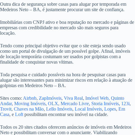
Outra dica de segurança sobre casas para alugar por temporada em
Medeiros Neto – BA, é justamente procurar um site de confiança.
Imobiliárias com CNPJ ativo e boa reputação no mercado e páginas de
empresas com credibilidade no mercado são mais seguros para
locação.
Tendo como principal objetivo evitar que o site esteja sendo usado
como um portal de divulgação de um possível golpe. Afinal, imóveis
de locação temporária costumam ser usados por golpistas com a
finalidade de conquistar novas vítimas.
Toda pesquisa e cuidado possíveis na hora de pesquisar casas para
alugar são interessantes para minimizar riscos em relação à atuação de
golpistas em Medeiros Neto – BA.
Sites como:
Airbnb
,
ZapImóveis
,
Viva Real
,
Imóvel Web,
Quinto
Andar
,
Moving Imóveis
,
OLX
,
Mercado Livre
,
Storia Imóveis
,
123i
,
Trovit
,
Chaves na Mão
,
Lello Imóveis
,
Local Imóveis
,
Lopes
,
Em
Casa
, e
Loft
possibilitam encontrar seu imóvel na cidade.
Todos os 20 sites citados oferecem anúncios de imóveis em Medeiros
Neto e possibilitam conversar com o anunciante. Viabilizando