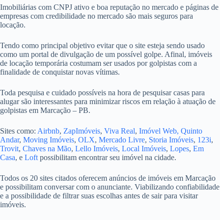
Imobiliárias com CNPJ ativo e boa reputação no mercado e páginas de
empresas com credibilidade no mercado são mais seguros para
locação.
Tendo como principal objetivo evitar que o site esteja sendo usado
como um portal de divulgação de um possível golpe. Afinal, imóveis
de locação temporária costumam ser usados por golpistas com a
finalidade de conquistar novas vítimas.
Toda pesquisa e cuidado possíveis na hora de pesquisar casas para
alugar são interessantes para minimizar riscos em relação à atuação de
golpistas em Marcação – PB.
Sites como:
Airbnb
,
ZapImóveis
,
Viva Real
,
Imóvel Web,
Quinto
Andar
,
Moving Imóveis
,
OLX
,
Mercado Livre
,
Storia Imóveis
,
123i
,
Trovit
,
Chaves na Mão
,
Lello Imóveis
,
Local Imóveis
,
Lopes
,
Em
Casa
, e
Loft
possibilitam encontrar seu imóvel na cidade.
Todos os 20 sites citados oferecem anúncios de imóveis em Marcação
e possibilitam conversar com o anunciante. Viabilizando confiabilidade
e a possibilidade de filtrar suas escolhas antes de sair para visitar
imóveis.