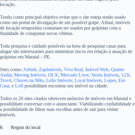
locação.
Tendo como principal objetivo evitar que o site esteja sendo usado
como um portal de divulgação de um possível golpe. Afinal, imóveis
de locação temporária costumam ser usados por golpistas com a
finalidade de conquistar novas vítimas.
Toda pesquisa e cuidado possíveis na hora de pesquisar casas para
alugar são interessantes para minimizar riscos em relação à atuação de
golpistas em Maraial – PE.
Sites como:
Airbnb
,
ZapImóveis
,
Viva Real
,
Imóvel Web,
Quinto
Andar
,
Moving Imóveis
,
OLX
,
Mercado Livre
,
Storia Imóveis
,
123i
,
Trovit
,
Chaves na Mão
,
Lello Imóveis
,
Local Imóveis
,
Lopes
,
Em
Casa
, e
Loft
possibilitam encontrar seu imóvel na cidade.
Todos os 20 sites citados oferecem anúncios de imóveis em Maraial e
possibilitam conversar com o anunciante. Viabilizando confiabilidade e
a possibilidade de filtrar suas escolhas antes de sair para visitar
imóveis.
8. Regras do local