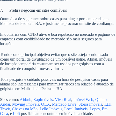
7. Prefira negociar em sites confiáveis
Outra dica de segurança sobre casas para alugar por temporada em
Malhada de Pedras – BA, é justamente procurar um site de confiança.
Imobiliárias com CNPJ ativo e boa reputação no mercado e páginas de
empresas com credibilidade no mercado são mais seguros para
locação.
Tendo como principal objetivo evitar que o site esteja sendo usado
como um portal de divulgação de um possível golpe. Afinal, imóveis
de locação temporária costumam ser usados por golpistas com a
finalidade de conquistar novas vítimas.
Toda pesquisa e cuidado possíveis na hora de pesquisar casas para
alugar são interessantes para minimizar riscos em relação à atuação de
golpistas em Malhada de Pedras – BA.
Sites como:
Airbnb
,
ZapImóveis
,
Viva Real
,
Imóvel Web,
Quinto
Andar
,
Moving Imóveis
,
OLX
,
Mercado Livre
,
Storia Imóveis
,
123i
,
Trovit
,
Chaves na Mão
,
Lello Imóveis
,
Local Imóveis
,
Lopes
,
Em
Casa
, e
Loft
possibilitam encontrar seu imóvel na cidade.