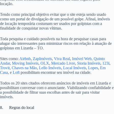
locação.
Tendo como principal objetivo evitar que o site esteja sendo usado
como um portal de divulgação de um possível golpe. Afinal, imóveis
de locação temporária costumam ser usados por golpistas com a
finalidade de conquistar novas vítimas.
Toda pesquisa e cuidado possíveis na hora de pesquisar casas para
alugar são interessantes para minimizar riscos em relação à atuação de
golpistas em Lizarda – TO.
Sites como:
Airbnb
,
ZapImóveis
,
Viva Real
,
Imóvel Web,
Quinto
Andar
,
Moving Imóveis
,
OLX
,
Mercado Livre
,
Storia Imóveis
,
123i
,
Trovit
,
Chaves na Mão
,
Lello Imóveis
,
Local Imóveis
,
Lopes
,
Em
Casa
, e
Loft
possibilitam encontrar seu imóvel na cidade.
Todos os 20 sites citados oferecem anúncios de imóveis em Lizarda e
possibilitam conversar com o anunciante. Viabilizando confiabilidade e
a possibilidade de filtrar suas escolhas antes de sair para visitar
imóveis.
8. Regras do local