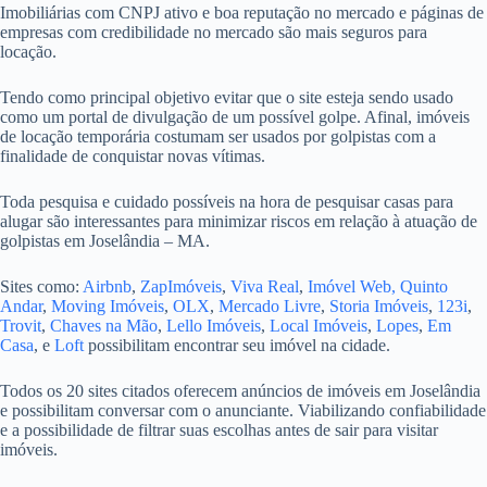
Imobiliárias com CNPJ ativo e boa reputação no mercado e páginas de
empresas com credibilidade no mercado são mais seguros para
locação.
Tendo como principal objetivo evitar que o site esteja sendo usado
como um portal de divulgação de um possível golpe. Afinal, imóveis
de locação temporária costumam ser usados por golpistas com a
finalidade de conquistar novas vítimas.
Toda pesquisa e cuidado possíveis na hora de pesquisar casas para
alugar são interessantes para minimizar riscos em relação à atuação de
golpistas em Joselândia – MA.
Sites como:
Airbnb
,
ZapImóveis
,
Viva Real
,
Imóvel Web,
Quinto
Andar
,
Moving Imóveis
,
OLX
,
Mercado Livre
,
Storia Imóveis
,
123i
,
Trovit
,
Chaves na Mão
,
Lello Imóveis
,
Local Imóveis
,
Lopes
,
Em
Casa
, e
Loft
possibilitam encontrar seu imóvel na cidade.
Todos os 20 sites citados oferecem anúncios de imóveis em Joselândia
e possibilitam conversar com o anunciante. Viabilizando confiabilidade
e a possibilidade de filtrar suas escolhas antes de sair para visitar
imóveis.