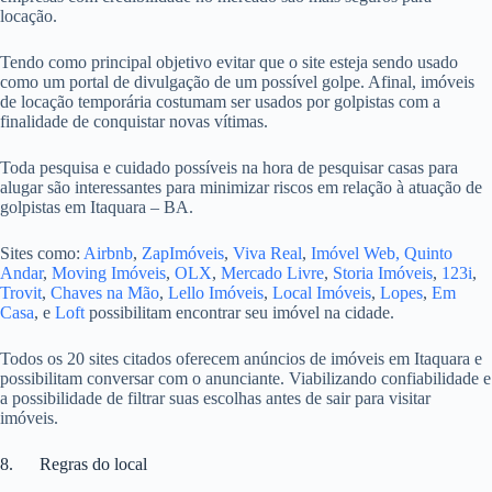
locação.
Tendo como principal objetivo evitar que o site esteja sendo usado
como um portal de divulgação de um possível golpe. Afinal, imóveis
de locação temporária costumam ser usados por golpistas com a
finalidade de conquistar novas vítimas.
Toda pesquisa e cuidado possíveis na hora de pesquisar casas para
alugar são interessantes para minimizar riscos em relação à atuação de
golpistas em Itaquara – BA.
Sites como:
Airbnb
,
ZapImóveis
,
Viva Real
,
Imóvel Web,
Quinto
Andar
,
Moving Imóveis
,
OLX
,
Mercado Livre
,
Storia Imóveis
,
123i
,
Trovit
,
Chaves na Mão
,
Lello Imóveis
,
Local Imóveis
,
Lopes
,
Em
Casa
, e
Loft
possibilitam encontrar seu imóvel na cidade.
Todos os 20 sites citados oferecem anúncios de imóveis em Itaquara e
possibilitam conversar com o anunciante. Viabilizando confiabilidade e
a possibilidade de filtrar suas escolhas antes de sair para visitar
imóveis.
8. Regras do local