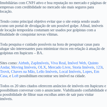
Imobiliárias com CNPJ ativo e boa reputação no mercado e páginas de
empresas com credibilidade no mercado são mais seguros para
locação.
Tendo como principal objetivo evitar que o site esteja sendo usado
como um portal de divulgação de um possível golpe. Afinal, imóveis
de locação temporária costumam ser usados por golpistas com a
finalidade de conquistar novas vítimas.
Toda pesquisa e cuidado possíveis na hora de pesquisar casas para
alugar são interessantes para minimizar riscos em relação à atuação de
golpistas em Itapicuru – BA.
Sites como:
Airbnb
,
ZapImóveis
,
Viva Real
,
Imóvel Web,
Quinto
Andar
,
Moving Imóveis
,
OLX
,
Mercado Livre
,
Storia Imóveis
,
123i
,
Trovit
,
Chaves na Mão
,
Lello Imóveis
,
Local Imóveis
,
Lopes
,
Em
Casa
, e
Loft
possibilitam encontrar seu imóvel na cidade.
Todos os 20 sites citados oferecem anúncios de imóveis em Itapicuru e
possibilitam conversar com o anunciante. Viabilizando confiabilidade e
a possibilidade de filtrar suas escolhas antes de sair para visitar
imóveis.