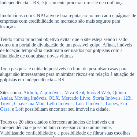
Independência – RS, é justamente procurar um site de confiança.
Imobiliárias com CNPJ ativo e boa reputação no mercado e páginas de
empresas com credibilidade no mercado são mais seguros para
locação.
Tendo como principal objetivo evitar que o site esteja sendo usado
como um portal de divulgação de um possível golpe. Afinal, imóveis
de locação temporária costumam ser usados por golpistas com a
finalidade de conquistar novas vítimas.
Toda pesquisa e cuidado possíveis na hora de pesquisar casas para
alugar são interessantes para minimizar riscos em relação à atuação de
golpistas em Independência – RS.
Sites como:
Airbnb
,
ZapImóveis
,
Viva Real
,
Imóvel Web,
Quinto
Andar
,
Moving Imóveis
,
OLX
,
Mercado Livre
,
Storia Imóveis
,
123i
,
Trovit
,
Chaves na Mão
,
Lello Imóveis
,
Local Imóveis
,
Lopes
,
Em
Casa
, e
Loft
possibilitam encontrar seu imóvel na cidade.
Todos os 20 sites citados oferecem anúncios de imóveis em
Independência e possibilitam conversar com o anunciante.
Viabilizando confiabilidade e a possibilidade de filtrar suas escolhas