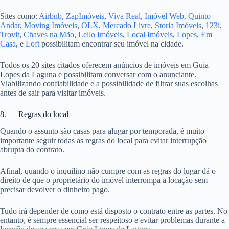
Sites como:
Airbnb
,
ZapImóveis
,
Viva Real
,
Imóvel Web,
Quinto
Andar
,
Moving Imóveis
,
OLX
,
Mercado Livre
,
Storia Imóveis
,
123i
,
Trovit
,
Chaves na Mão
,
Lello Imóveis
,
Local Imóveis
,
Lopes
,
Em
Casa
, e
Loft
possibilitam encontrar seu imóvel na cidade.
Todos os 20 sites citados oferecem anúncios de imóveis em Guia
Lopes da Laguna e possibilitam conversar com o anunciante.
Viabilizando confiabilidade e a possibilidade de filtrar suas escolhas
antes de sair para visitar imóveis.
8. Regras do local
Quando o assunto são casas para alugar por temporada, é muito
importante seguir todas as regras do local para evitar interrupção
abrupta do contrato.
Afinal, quando o inquilino não cumpre com as regras do lugar dá o
direito de que o proprietário do imóvel interrompa a locação sem
precisar devolver o dinheiro pago.
Tudo irá depender de como está disposto o contrato entre as partes. No
entanto, é sempre essencial ser respeitoso e evitar problemas durante a