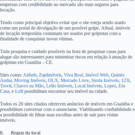
empresas com credibilidade no mercado são mais seguros para
locação.
Tendo como principal objetivo evitar que o site esteja sendo usado
como um portal de divulgação de um possível golpe. Afinal, imóveis
de locação temporária costumam ser usados por golpistas com a
finalidade de conquistar novas vítimas.
Toda pesquisa e cuidado possíveis na hora de pesquisar casas para
alugar são interessantes para minimizar riscos em relação à atuação de
golpistas em Guaiúba – CE.
Sites como:
Airbnb
,
ZapImóveis
,
Viva Real
,
Imóvel Web,
Quinto
Andar
,
Moving Imóveis
,
OLX
,
Mercado Livre
,
Storia Imóveis
,
123i
,
Trovit
,
Chaves na Mão
,
Lello Imóveis
,
Local Imóveis
,
Lopes
,
Em
Casa
, e
Loft
possibilitam encontrar seu imóvel na cidade.
Todos os 20 sites citados oferecem anúncios de imóveis em Guaiúba e
possibilitam conversar com o anunciante. Viabilizando confiabilidade e
a possibilidade de filtrar suas escolhas antes de sair para visitar
imóveis.
8. Regras do local