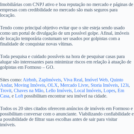
Imobiliárias com CNPJ ativo e boa reputação no mercado e páginas de
empresas com credibilidade no mercado são mais seguros para
locação.
Tendo como principal objetivo evitar que o site esteja sendo usado
como um portal de divulgação de um possível golpe. Afinal, imóveis
de locação temporária costumam ser usados por golpistas com a
finalidade de conquistar novas vítimas.
Toda pesquisa e cuidado possíveis na hora de pesquisar casas para
alugar são interessantes para minimizar riscos em relação à atuação de
golpistas em Formoso – GO.
Sites como:
Airbnb
,
ZapImóveis
,
Viva Real
,
Imóvel Web,
Quinto
Andar
,
Moving Imóveis
,
OLX
,
Mercado Livre
,
Storia Imóveis
,
123i
,
Trovit
,
Chaves na Mão
,
Lello Imóveis
,
Local Imóveis
,
Lopes
,
Em
Casa
, e
Loft
possibilitam encontrar seu imóvel na cidade.
Todos os 20 sites citados oferecem anúncios de imóveis em Formoso e
possibilitam conversar com o anunciante. Viabilizando confiabilidade e
a possibilidade de filtrar suas escolhas antes de sair para visitar
imóveis.