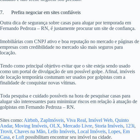
7. Prefira negociar em sites confiáveis
Outra dica de segurança sobre casas para alugar por temporada em
Fernando Pedroza – RN, é justamente procurar um site de confiança.
Imobiliárias com CNPJ ativo e boa reputação no mercado e páginas de
empresas com credibilidade no mercado são mais seguros para
locação.
Tendo como principal objetivo evitar que o site esteja sendo usado
como um portal de divulgação de um possível golpe. Afinal, imóveis
de locação temporária costumam ser usados por golpistas com a
finalidade de conquistar novas vítimas.
Toda pesquisa e cuidado possíveis na hora de pesquisar casas para
alugar são interessantes para minimizar riscos em relação à atuação de
golpistas em Fernando Pedroza – RN.
Sites como:
Airbnb
,
ZapImóveis
,
Viva Real
,
Imóvel Web,
Quinto
Andar
,
Moving Imóveis
,
OLX
,
Mercado Livre
,
Storia Imóveis
,
123i
,
Trovit
,
Chaves na Mão
,
Lello Imóveis
,
Local Imóveis
,
Lopes
,
Em
Casa
, e
Loft
possibilitam encontrar seu imóvel na cidade.