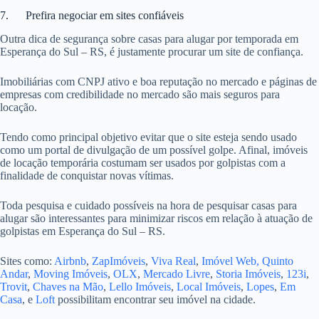
7. Prefira negociar em sites confiáveis
Outra dica de segurança sobre casas para alugar por temporada em
Esperança do Sul – RS, é justamente procurar um site de confiança.
Imobiliárias com CNPJ ativo e boa reputação no mercado e páginas de
empresas com credibilidade no mercado são mais seguros para
locação.
Tendo como principal objetivo evitar que o site esteja sendo usado
como um portal de divulgação de um possível golpe. Afinal, imóveis
de locação temporária costumam ser usados por golpistas com a
finalidade de conquistar novas vítimas.
Toda pesquisa e cuidado possíveis na hora de pesquisar casas para
alugar são interessantes para minimizar riscos em relação à atuação de
golpistas em Esperança do Sul – RS.
Sites como:
Airbnb
,
ZapImóveis
,
Viva Real
,
Imóvel Web,
Quinto
Andar
,
Moving Imóveis
,
OLX
,
Mercado Livre
,
Storia Imóveis
,
123i
,
Trovit
,
Chaves na Mão
,
Lello Imóveis
,
Local Imóveis
,
Lopes
,
Em
Casa
, e
Loft
possibilitam encontrar seu imóvel na cidade.