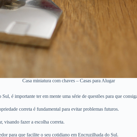
Casa miniatura com chaves – Casas para Alugar
Sul, é importante ter em mente uma série de questões para que consiga
priedade correta é fundamental para evitar problemas futuros.
r, visando fazer a escolha correta.
dor para que facilite o seu cotidiano em Encruzilhada do Sul.