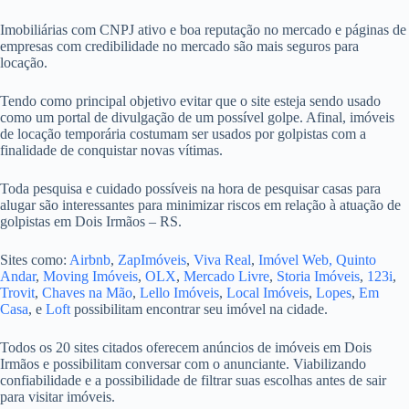
Imobiliárias com CNPJ ativo e boa reputação no mercado e páginas de
empresas com credibilidade no mercado são mais seguros para
locação.
Tendo como principal objetivo evitar que o site esteja sendo usado
como um portal de divulgação de um possível golpe. Afinal, imóveis
de locação temporária costumam ser usados por golpistas com a
finalidade de conquistar novas vítimas.
Toda pesquisa e cuidado possíveis na hora de pesquisar casas para
alugar são interessantes para minimizar riscos em relação à atuação de
golpistas em Dois Irmãos – RS.
Sites como:
Airbnb
,
ZapImóveis
,
Viva Real
,
Imóvel Web,
Quinto
Andar
,
Moving Imóveis
,
OLX
,
Mercado Livre
,
Storia Imóveis
,
123i
,
Trovit
,
Chaves na Mão
,
Lello Imóveis
,
Local Imóveis
,
Lopes
,
Em
Casa
, e
Loft
possibilitam encontrar seu imóvel na cidade.
Todos os 20 sites citados oferecem anúncios de imóveis em Dois
Irmãos e possibilitam conversar com o anunciante. Viabilizando
confiabilidade e a possibilidade de filtrar suas escolhas antes de sair
para visitar imóveis.