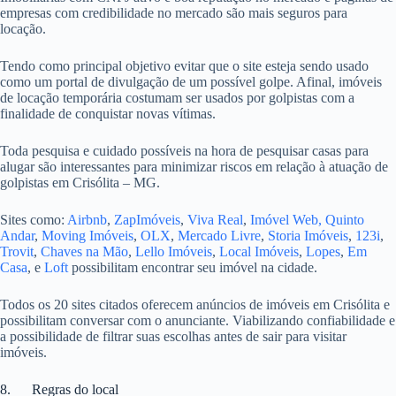
empresas com credibilidade no mercado são mais seguros para
locação.
Tendo como principal objetivo evitar que o site esteja sendo usado
como um portal de divulgação de um possível golpe. Afinal, imóveis
de locação temporária costumam ser usados por golpistas com a
finalidade de conquistar novas vítimas.
Toda pesquisa e cuidado possíveis na hora de pesquisar casas para
alugar são interessantes para minimizar riscos em relação à atuação de
golpistas em Crisólita – MG.
Sites como:
Airbnb
,
ZapImóveis
,
Viva Real
,
Imóvel Web,
Quinto
Andar
,
Moving Imóveis
,
OLX
,
Mercado Livre
,
Storia Imóveis
,
123i
,
Trovit
,
Chaves na Mão
,
Lello Imóveis
,
Local Imóveis
,
Lopes
,
Em
Casa
, e
Loft
possibilitam encontrar seu imóvel na cidade.
Todos os 20 sites citados oferecem anúncios de imóveis em Crisólita e
possibilitam conversar com o anunciante. Viabilizando confiabilidade e
a possibilidade de filtrar suas escolhas antes de sair para visitar
imóveis.
8. Regras do local