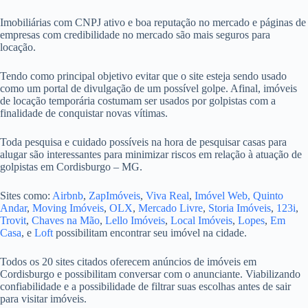
Imobiliárias com CNPJ ativo e boa reputação no mercado e páginas de
empresas com credibilidade no mercado são mais seguros para
locação.
Tendo como principal objetivo evitar que o site esteja sendo usado
como um portal de divulgação de um possível golpe. Afinal, imóveis
de locação temporária costumam ser usados por golpistas com a
finalidade de conquistar novas vítimas.
Toda pesquisa e cuidado possíveis na hora de pesquisar casas para
alugar são interessantes para minimizar riscos em relação à atuação de
golpistas em Cordisburgo – MG.
Sites como:
Airbnb
,
ZapImóveis
,
Viva Real
,
Imóvel Web,
Quinto
Andar
,
Moving Imóveis
,
OLX
,
Mercado Livre
,
Storia Imóveis
,
123i
,
Trovit
,
Chaves na Mão
,
Lello Imóveis
,
Local Imóveis
,
Lopes
,
Em
Casa
, e
Loft
possibilitam encontrar seu imóvel na cidade.
Todos os 20 sites citados oferecem anúncios de imóveis em
Cordisburgo e possibilitam conversar com o anunciante. Viabilizando
confiabilidade e a possibilidade de filtrar suas escolhas antes de sair
para visitar imóveis.