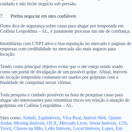
cuidado e não feche negócio sob pressão.
7. Prefira negociar em sites confiáveis
Outra dica de segurança sobre casas para alugar por temporada em
Colônia Leopoldina – AL, é justamente procurar um site de confiança.
Imobiliárias com CNPJ ativo e boa reputação no mercado e páginas de
empresas com credibilidade no mercado são mais seguros para
locação.
Tendo como principal objetivo evitar que o site esteja sendo usado
como um portal de divulgação de um possível golpe. Afinal, imóveis
de locação temporária costumam ser usados por golpistas com a
finalidade de conquistar novas vítimas.
Toda pesquisa e cuidado possíveis na hora de pesquisar casas para
alugar são interessantes para minimizar riscos em relação à atuação de
golpistas em Colônia Leopoldina – AL.
Sites como:
Airbnb
,
ZapImóveis
,
Viva Real
,
Imóvel Web,
Quinto
Andar
,
Moving Imóveis
,
OLX
,
Mercado Livre
,
Storia Imóveis
,
123i
,
Trovit
,
Chaves na Mão
,
Lello Imóveis
,
Local Imóveis
,
Lopes
,
Em