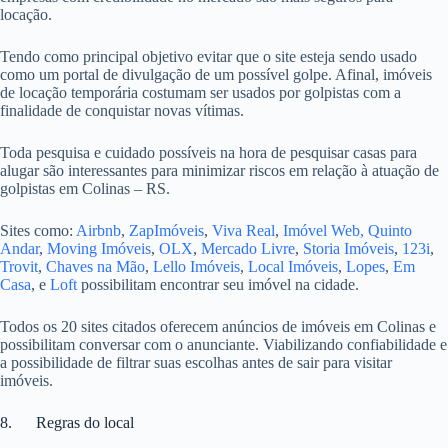
locação.
Tendo como principal objetivo evitar que o site esteja sendo usado
como um portal de divulgação de um possível golpe. Afinal, imóveis
de locação temporária costumam ser usados por golpistas com a
finalidade de conquistar novas vítimas.
Toda pesquisa e cuidado possíveis na hora de pesquisar casas para
alugar são interessantes para minimizar riscos em relação à atuação de
golpistas em Colinas – RS.
Sites como:
Airbnb
,
ZapImóveis
,
Viva Real
,
Imóvel Web,
Quinto
Andar
,
Moving Imóveis
,
OLX
,
Mercado Livre
,
Storia Imóveis
,
123i
,
Trovit
,
Chaves na Mão
,
Lello Imóveis
,
Local Imóveis
,
Lopes
,
Em
Casa
, e
Loft
possibilitam encontrar seu imóvel na cidade.
Todos os 20 sites citados oferecem anúncios de imóveis em Colinas e
possibilitam conversar com o anunciante. Viabilizando confiabilidade e
a possibilidade de filtrar suas escolhas antes de sair para visitar
imóveis.
8. Regras do local