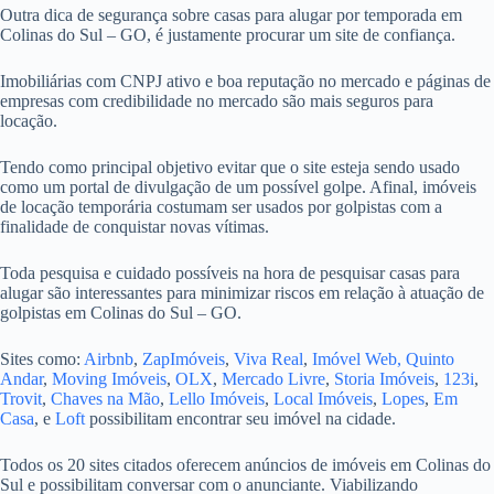
Outra dica de segurança sobre casas para alugar por temporada em
Colinas do Sul – GO, é justamente procurar um site de confiança.
Imobiliárias com CNPJ ativo e boa reputação no mercado e páginas de
empresas com credibilidade no mercado são mais seguros para
locação.
Tendo como principal objetivo evitar que o site esteja sendo usado
como um portal de divulgação de um possível golpe. Afinal, imóveis
de locação temporária costumam ser usados por golpistas com a
finalidade de conquistar novas vítimas.
Toda pesquisa e cuidado possíveis na hora de pesquisar casas para
alugar são interessantes para minimizar riscos em relação à atuação de
golpistas em Colinas do Sul – GO.
Sites como:
Airbnb
,
ZapImóveis
,
Viva Real
,
Imóvel Web,
Quinto
Andar
,
Moving Imóveis
,
OLX
,
Mercado Livre
,
Storia Imóveis
,
123i
,
Trovit
,
Chaves na Mão
,
Lello Imóveis
,
Local Imóveis
,
Lopes
,
Em
Casa
, e
Loft
possibilitam encontrar seu imóvel na cidade.
Todos os 20 sites citados oferecem anúncios de imóveis em Colinas do
Sul e possibilitam conversar com o anunciante. Viabilizando