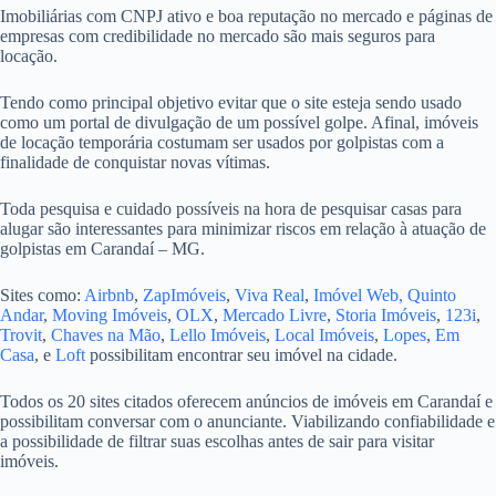
Imobiliárias com CNPJ ativo e boa reputação no mercado e páginas de
empresas com credibilidade no mercado são mais seguros para
locação.
Tendo como principal objetivo evitar que o site esteja sendo usado
como um portal de divulgação de um possível golpe. Afinal, imóveis
de locação temporária costumam ser usados por golpistas com a
finalidade de conquistar novas vítimas.
Toda pesquisa e cuidado possíveis na hora de pesquisar casas para
alugar são interessantes para minimizar riscos em relação à atuação de
golpistas em Carandaí – MG.
Sites como:
Airbnb
,
ZapImóveis
,
Viva Real
,
Imóvel Web,
Quinto
Andar
,
Moving Imóveis
,
OLX
,
Mercado Livre
,
Storia Imóveis
,
123i
,
Trovit
,
Chaves na Mão
,
Lello Imóveis
,
Local Imóveis
,
Lopes
,
Em
Casa
, e
Loft
possibilitam encontrar seu imóvel na cidade.
Todos os 20 sites citados oferecem anúncios de imóveis em Carandaí e
possibilitam conversar com o anunciante. Viabilizando confiabilidade e
a possibilidade de filtrar suas escolhas antes de sair para visitar
imóveis.