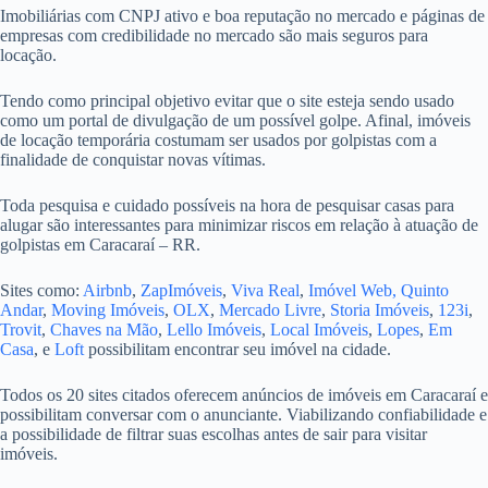
Imobiliárias com CNPJ ativo e boa reputação no mercado e páginas de
empresas com credibilidade no mercado são mais seguros para
locação.
Tendo como principal objetivo evitar que o site esteja sendo usado
como um portal de divulgação de um possível golpe. Afinal, imóveis
de locação temporária costumam ser usados por golpistas com a
finalidade de conquistar novas vítimas.
Toda pesquisa e cuidado possíveis na hora de pesquisar casas para
alugar são interessantes para minimizar riscos em relação à atuação de
golpistas em Caracaraí – RR.
Sites como:
Airbnb
,
ZapImóveis
,
Viva Real
,
Imóvel Web,
Quinto
Andar
,
Moving Imóveis
,
OLX
,
Mercado Livre
,
Storia Imóveis
,
123i
,
Trovit
,
Chaves na Mão
,
Lello Imóveis
,
Local Imóveis
,
Lopes
,
Em
Casa
, e
Loft
possibilitam encontrar seu imóvel na cidade.
Todos os 20 sites citados oferecem anúncios de imóveis em Caracaraí e
possibilitam conversar com o anunciante. Viabilizando confiabilidade e
a possibilidade de filtrar suas escolhas antes de sair para visitar
imóveis.