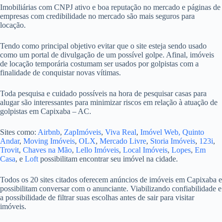
Imobiliárias com CNPJ ativo e boa reputação no mercado e páginas de
empresas com credibilidade no mercado são mais seguros para
locação.
Tendo como principal objetivo evitar que o site esteja sendo usado
como um portal de divulgação de um possível golpe. Afinal, imóveis
de locação temporária costumam ser usados por golpistas com a
finalidade de conquistar novas vítimas.
Toda pesquisa e cuidado possíveis na hora de pesquisar casas para
alugar são interessantes para minimizar riscos em relação à atuação de
golpistas em Capixaba – AC.
Sites como:
Airbnb
,
ZapImóveis
,
Viva Real
,
Imóvel Web,
Quinto
Andar
,
Moving Imóveis
,
OLX
,
Mercado Livre
,
Storia Imóveis
,
123i
,
Trovit
,
Chaves na Mão
,
Lello Imóveis
,
Local Imóveis
,
Lopes
,
Em
Casa
, e
Loft
possibilitam encontrar seu imóvel na cidade.
Todos os 20 sites citados oferecem anúncios de imóveis em Capixaba e
possibilitam conversar com o anunciante. Viabilizando confiabilidade e
a possibilidade de filtrar suas escolhas antes de sair para visitar
imóveis.